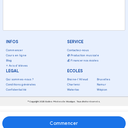
INFOS
SERVICE
Commencer
Contactez-nous
Cours en ligne
💿
Production musicale
Blog
💰
Financer nos écoles
⭐
Avis d'élèves
LEGAL
ECOLES
Qui sommes-nous ?
Braine-l'Alleud
Bruxelles
Conditions générales
Charleroi
Namur
Confidentialité
Waterloo
Wépion
© Copyright 2026 Ecoles Privées de Musique. Tous droits réservés.
Commencer