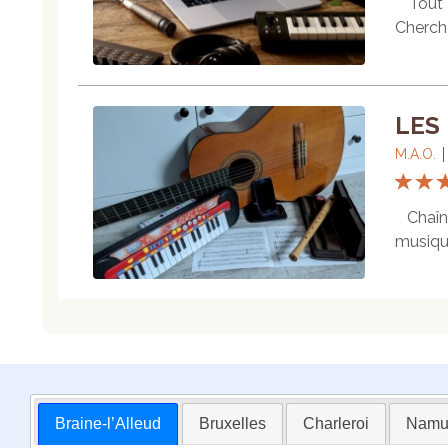
Tout savoir sur la musique assistée par ordinateur (MAO) Découvrez la Musique Assistée par Ordinateur (MAO) Chercher un professeur de musique La musique assistée par ordinateur (MAO) est un domaine important qui a modifié la manière dont la musique est créée, produite et enregistrée. Que vous soyez musicien, producteur ou simplement curieux ou un débutant désireux d’apprendre la musique, cet article vous guidera à travers les aspects essentiels de la MAO.Si vous désirez en apprendre davantage sur la musique, vous pouvez faire appel à l’un de nos 
LES
M.A.O.
Chaîne
musique
dispon
l’ense
prédil
musiqu
disting
musici
agrégé 
Braine-l’Alleud
Bruxelles
Charleroi
Namu
la Guit