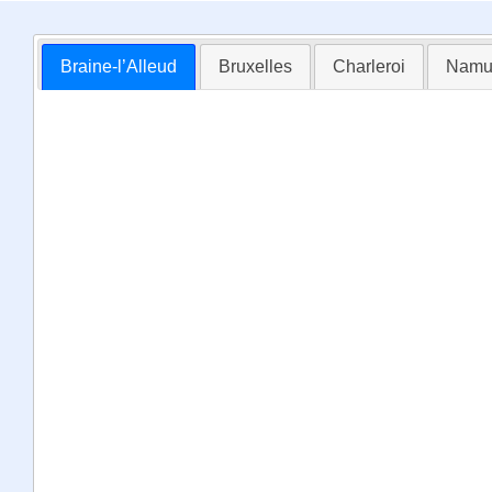
Braine-l’Alleud
Bruxelles
Charleroi
Namu