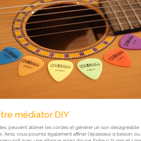
otre médiator DIY
tes, peuvent abîmer les cordes et générer un son désagréable.
Ainsi, vous pourrez également affiner l'épaisseur si besoin, ou r
 percussif avec une attaque assez douce. Entre 0,75 mm et 1 mm,