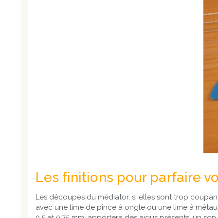
Les finitions pour parfaire v
Les découpes du médiator, si elles sont trop coupan
avec une lime de pince à ongle ou une lime à métaux. 
0,5 et 0,75 mm, apportera des aigus présents, un son