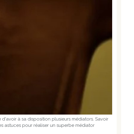
d'avoir à sa disposition plusieurs médiators. Savoir
ues astuces pour réaliser un superbe médiator