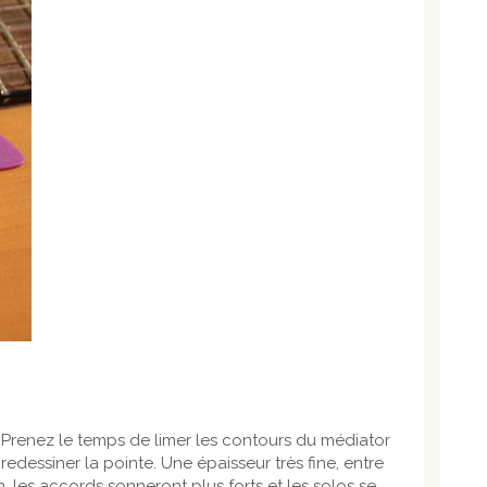
 Prenez le temps de limer les contours du médiator
edessiner la pointe. Une épaisseur très fine, entre
 les accords sonneront plus forts et les solos se