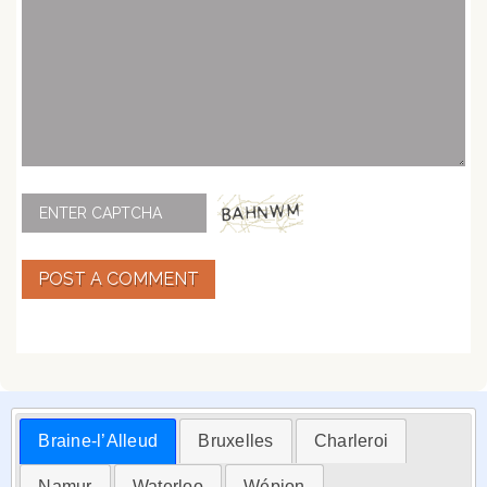
POST A COMMENT
Braine-l’Alleud
Bruxelles
Charleroi
Namur
Waterloo
Wépion