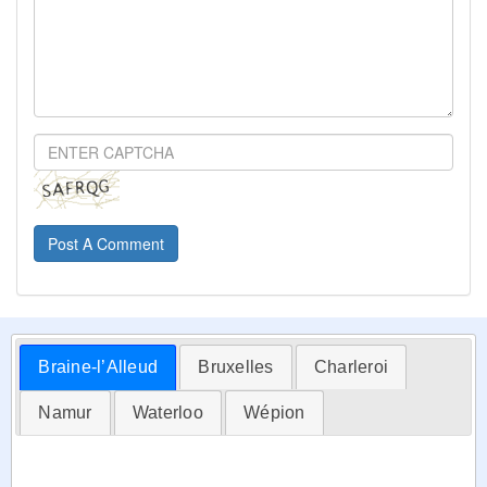
Post A Comment
Braine-l’Alleud
Bruxelles
Charleroi
Namur
Waterloo
Wépion