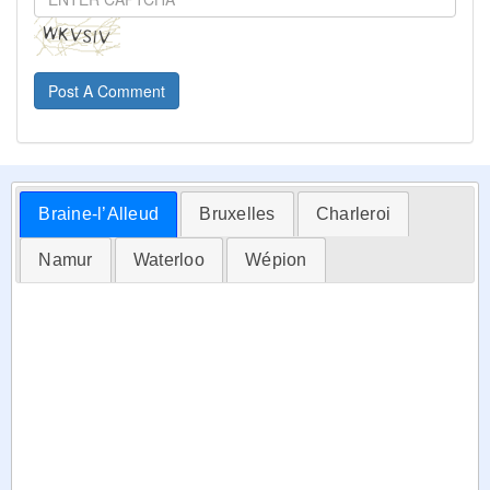
Post A Comment
Braine-l’Alleud
Bruxelles
Charleroi
Namur
Waterloo
Wépion