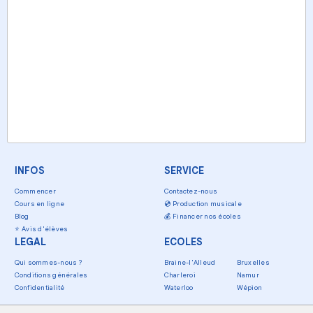
INFOS
SERVICE
Commencer
Contactez-nous
Cours en ligne
💿
Production musicale
Blog
💰
Financer nos écoles
⭐
Avis d'élèves
LEGAL
ECOLES
Qui sommes-nous ?
Braine-l'Alleud
Bruxelles
Conditions générales
Charleroi
Namur
Confidentialité
Waterloo
Wépion