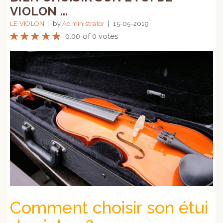
VIOLON ...
LE VIOLON
by
Administrator
15-05-2019
0.00 of 0 votes
Comment choisir son étui