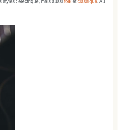
tyles : électrique, mais aussi
folk
et
classique
. Au