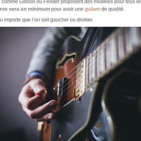
 comme Gibson ou Fender proposent des modèles pour tous les s
ros sera un minimum
pour avoir une
guitare
de qualité.
u importe que l’on soit gaucher ou droitier.