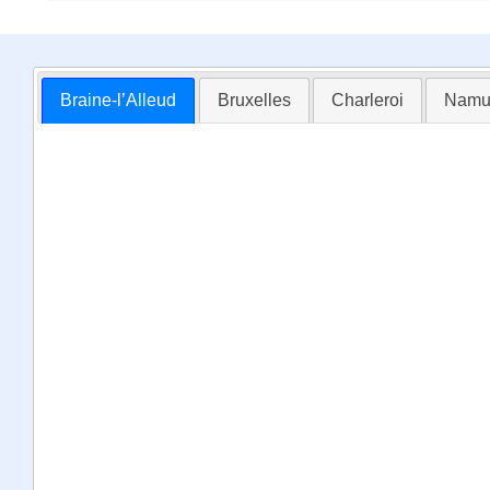
Braine-l’Alleud
Bruxelles
Charleroi
Namu