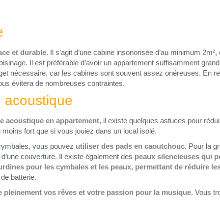
e
cace et durable
. Il s’agit d’une cabine insonorisée d’au minimum 2m²
isinage. Il est préférable d’avoir un appartement suffisamment grand
t nécessaire, car les cabines sont souvent assez onéreuses. En rev
ous évitera de nombreuses contraintes.
e acoustique
ie acoustique en appartement
, il existe quelques astuces pour réduir
eu moins fort que si vous jouiez dans un local isolé.
es cymbales, vous pouvez
utiliser des pads en caoutchouc
. Pour la g
 d’une couverture. Il existe également des
peaux silencieuses qui p
urdines pour les cymbales et les peaux, permettant de réduire les 
 de batterie.
e pleinement vos rêves et votre passion pour la musique.
Vous tro