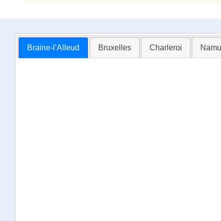
Braine-l’Alleud
Bruxelles
Charleroi
Namu