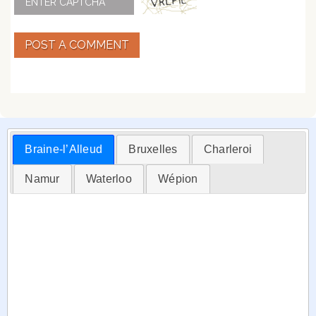
POST A COMMENT
Braine-l’Alleud
Bruxelles
Charleroi
Namur
Waterloo
Wépion