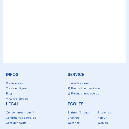
INFOS
SERVICE
Commencer
Contactez-nous
Cours en ligne
💿
Production musicale
Blog
💰
Financer nos écoles
⭐
Avis d'élèves
LEGAL
ECOLES
Qui sommes-nous ?
Braine-l'Alleud
Bruxelles
Conditions générales
Charleroi
Namur
Confidentialité
Waterloo
Wépion