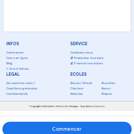
INFOS
SERVICE
Commencer
Contactez-nous
Cours en ligne
💿
Production musicale
Blog
💰
Financer nos écoles
⭐
Avis d'élèves
LEGAL
ECOLES
Qui sommes-nous ?
Braine-l'Alleud
Bruxelles
Conditions générales
Charleroi
Namur
Confidentialité
Waterloo
Wépion
© Copyright 2026 Ecoles Privées de Musique. Tous droits réservés.
Commencer