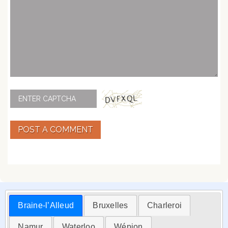
POST A COMMENT
Braine-l’Alleud
Bruxelles
Charleroi
Namur
Waterloo
Wépion