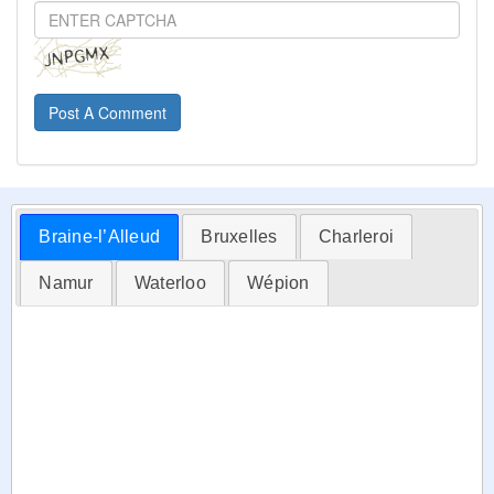
Post A Comment
Braine-l’Alleud
Bruxelles
Charleroi
Namur
Waterloo
Wépion