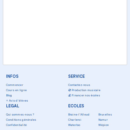
INFOS
SERVICE
Commencer
Contactez-nous
Cours en ligne
💿
Production musicale
Blog
💰
Financer nos écoles
⭐
Avis d'élèves
LEGAL
ECOLES
Qui sommes-nous ?
Braine-l'Alleud
Bruxelles
Conditions générales
Charleroi
Namur
Confidentialité
Waterloo
Wépion