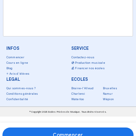
INFOS
SERVICE
Commencer
Contactez-nous
Cours en ligne
💿
Production musicale
Blog
💰
Financer nos écoles
⭐
Avis d'élèves
LEGAL
ECOLES
Qui sommes-nous ?
Braine-l'Alleud
Bruxelles
Conditions générales
Charleroi
Namur
Confidentialité
Waterloo
Wépion
© Copyright 2026 Ecoles Privées de Musique. Tous droits réservés.
Commencer