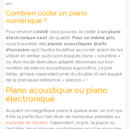
soi.
Combien coûte un piano
numérique ?
Pour environ
1000€
vous pouvez accéder à
un piano
électronique neuf
de qualité.
Pour un même prix
,
vous trouverez des
pianos acoustiques droits
d’occasion
qu’il faudra toutefois accorder avant de les
utiliser et vérifier qu’ils sont équipés d’une « sourdine »
ou d’un mode silencieux adapté désormais sur bon
nombre de pianos acoustiques aujourd’hui. Le prix,
hélas, grimpe cependant près du double s’il est équipé
de la précieuse référence « silenzio « !
Piano acoustique ou piano
électronique
Acquérir un magnifique piano à queue avec un son qui
frôle la perfection fait rêver de nombreux pianistes ou
pianistes en devenir
. Cependant, le prix, la place où
l’installer, les nuisances quotidiennes pour le voisinage,