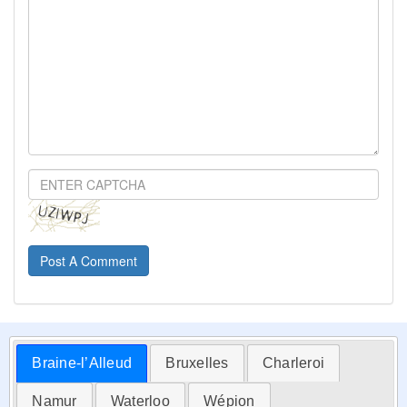
Post A Comment
Braine-l’Alleud
Bruxelles
Charleroi
Namur
Waterloo
Wépion