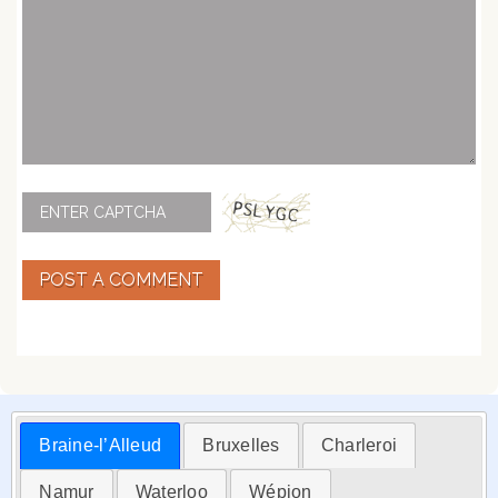
POST A COMMENT
Braine-l’Alleud
Bruxelles
Charleroi
Namur
Waterloo
Wépion