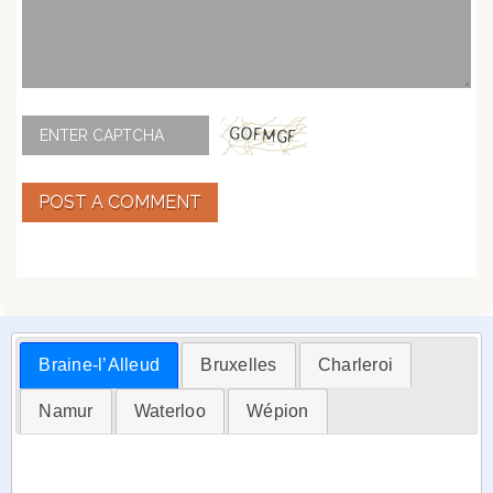
POST A COMMENT
Braine-l’Alleud
Bruxelles
Charleroi
Namur
Waterloo
Wépion