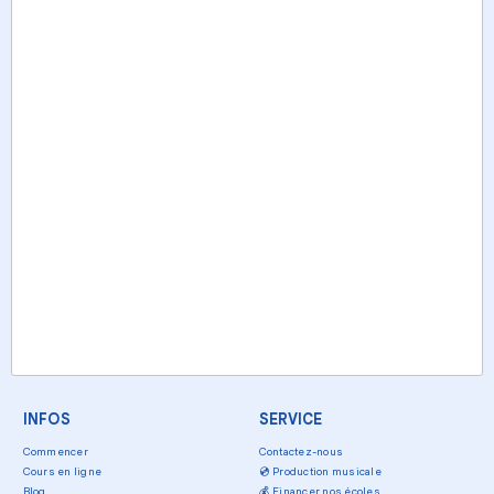
INFOS
SERVICE
Commencer
Contactez-nous
Cours en ligne
💿
Production musicale
Blog
💰
Financer nos écoles