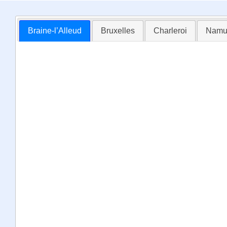
Braine-l’Alleud
Bruxelles
Charleroi
Namu