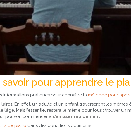
savoir pour apprendre le pi
s informations pratiques pour connaître la
méthode pour appre
milaires. En effet, un adulte et un enfant traverseront les même
 l’âge. Mais l’essentiel restera le même pour tous : trouver un
 pour pouvoir commencer à
s’amuser rapidement
.
ons de piano
dans des conditions optimums.