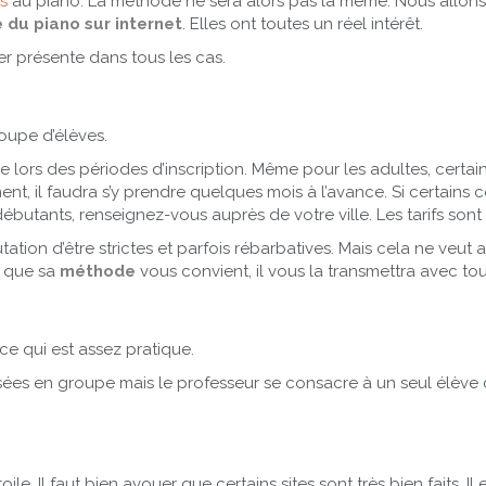
us
au piano. La méthode ne sera alors pas la même. Nous allons 
 du piano sur internet
. Elles ont toutes un réel intérêt.
ster présente dans tous les cas.
oupe d’élèves.
aire lors des périodes d’inscription. Même pour les adultes, ce
ent, il faudra s’y prendre quelques mois à l’avance. Si certains
butants, renseignez-vous auprès de votre ville. Les tarifs sont
ation d’être strictes et parfois rébarbatives. Mais cela ne veut a
t que sa
méthode
vous convient, il vous la transmettra avec to
e qui est assez pratique.
sées en groupe mais le professeur se consacre à un seul élève 
ile. Il faut bien avouer que certains sites sont très bien faits. 