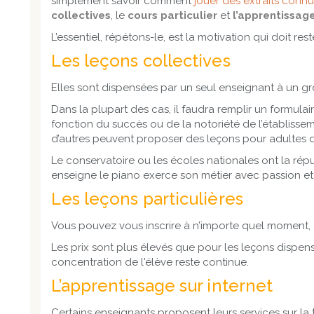
simplement savoir comment
jouer des extraits conn
collectives
, le
cours particulier
et
l’apprentissage
L’essentiel, répétons-le, est la motivation qui doit re
Les leçons collectives
Elles sont dispensées par un seul enseignant à un gr
Dans la plupart des cas, il faudra remplir un formul
fonction du succès ou de la notoriété de l’établissem
d’autres peuvent proposer des leçons pour adultes dé
Le conservatoire ou les écoles nationales ont la réput
enseigne le piano exerce son métier avec passion e
Les leçons particulières
Vous pouvez vous inscrire à n’importe quel moment, c
Les prix sont plus élevés que pour les leçons dispen
concentration de l'élève reste continue.
L’apprentissage sur internet
Certains enseignants proposent leurs services sur la to