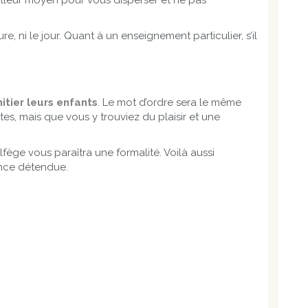
illeur moyen pour vous disperser et ne pas
e, ni le jour. Quant à un enseignement particulier, s’il
nitier leurs enfants
. Le mot d’ordre sera le même
rtes, mais que vous y trouviez du plaisir et une
lfège vous paraîtra une formalité. Voilà aussi
ance détendue.