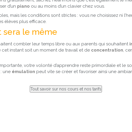
çons gratuitement, sachez néanmoins que c’est également le me
ser d’un
piano
ou au moins d’un clavier chez vous.
s, mais les conditions sont strictes : vous ne choisissez ni l’heur
s élèves plus efficace.
at sera le même
uhaitent combler leur temps libre ou aux parents qui souhaitent
i
ue cet instant soit un moment de travail et de
concentration
, ce
 importante, votre volonté d’apprendre reste primordiale et le so
 : une
émulation
peut vite se créer et favoriser ainsi une ambi