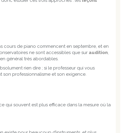
donc étudier ces trois approches : les
leçons
rtains cours de piano commencent en septembre, et en
 conservatoires ne sont accessibles que sur
audition
,
 en général très abordables.
bsolument rien dire ; si le professeur qui vous
ut son professionnalisme et son exigence.
ce qui souvent est plus efficace dans la mesure où la
Il en existe pour beaucoup d’instruments, et plus