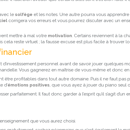
 avec le
solfège
et les notes. Une autre pourra vous apprendre
ciel
corrigera vos erreurs et vous pourrez discuter avec un ense
vent mettre à mal votre
motivation
. Certains reviennent à la c
ela reste virtuel ; la fausse excuse est plus facile à trouver lo
inancier
d’investissement personnel avant de savoir jouer quelques m
a chandelle. Vous gagnerez en maîtrise de vous-même et donc en
t être profitables dans tout autre domaine. Puis il ne faut pas 
te d’
émotions positives
, que vous ayez à jouer du piano seul o
ser parfaitement. Il faut donc garder à l’esprit qu’il s’agit d’
d’enseignement que vous aurez choisi.