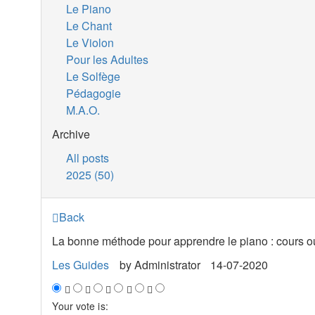
Le Piano
Le Chant
Le Violon
Pour les Adultes
Le Solfège
Pédagogie
M.A.O.
Archive
All posts
2025 (50)
Back
La bonne méthode pour apprendre le piano : cours ou
Les Guides
by
Administrator
14-07-2020
Your vote is: