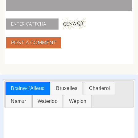
POST A COMMENT
Braine-l’Alleud
Bruxelles
Charleroi
Namur
Waterloo
Wépion