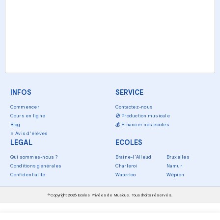
INFOS
SERVICE
Commencer
Contactez-nous
Cours en ligne
💿
Production musicale
Blog
💰
Financer nos écoles
⭐
Avis d'élèves
LEGAL
ECOLES
Qui sommes-nous ?
Braine-l'Alleud
Bruxelles
Conditions générales
Charleroi
Namur
Confidentialité
Waterloo
Wépion
© Copyright 2026 Ecoles Privées de Musique. Tous droits réservés.