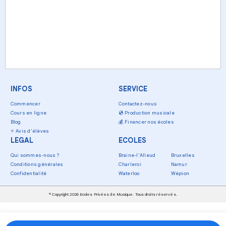
INFOS
SERVICE
Commencer
Contactez-nous
Cours en ligne
💿
Production musicale
Blog
💰
Financer nos écoles
⭐
Avis d'élèves
LEGAL
ECOLES
Qui sommes-nous ?
Braine-l'Alleud
Bruxelles
Conditions générales
Charleroi
Namur
Confidentialité
Waterloo
Wépion
© Copyright 2026 Ecoles Privées de Musique. Tous droits réservés.