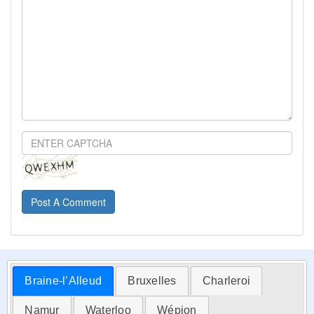
Post A Comment
Braine-l’Alleud
Bruxelles
Charleroi
Namur
Waterloo
Wépion