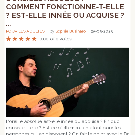
COMMENT FONCTIONNE-T-ELLE
? EST-ELLE INNÉE OU ACQUISE ?
...
POUR LES ADULTES
by
Sophie Businaro
25-05-2025
0.00 of 0 votes
L'oreille absolue est-elle innée ou acquise ? En quoi
consiste-t-elle ? Est-ce réellement un atout pour les
personnes qui en disposent ? On fait le point avec le Dr