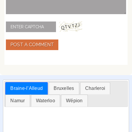
POST A COMMENT
Braine-l’Alleud
Bruxelles
Charleroi
Namur
Waterloo
Wépion