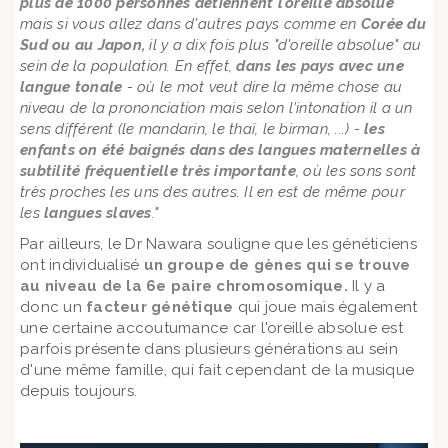
plus de 1000 personnes détiennent l'oreille absolue
mais si vous allez dans d'autres pays comme en
Corée du
Sud ou au Japon,
il y a dix fois plus "d'oreille absolue" au
sein de la population. En effet,
dans les pays avec une
langue tonale
- où le mot veut dire la même chose au
niveau de la prononciation mais selon l'intonation il a un
sens différent (le mandarin, le thaï, le birman, ...) -
les
enfants on été baignés dans des langues maternelles à
subtilité fréquentielle très importante
, où les sons sont
très proches les uns des autres. Il en est de même pour
les
langues slaves
."
Par ailleurs, le Dr Nawara souligne que les généticiens
ont individualisé
un groupe de gènes qui se trouve
au niveau de la 6e paire chromosomique.
Il y a
donc un
facteur génétique
qui joue mais également
une certaine accoutumance car l'oreille absolue est
parfois présente dans plusieurs générations au sein
d'une même famille, qui fait cependant de la musique
depuis toujours.