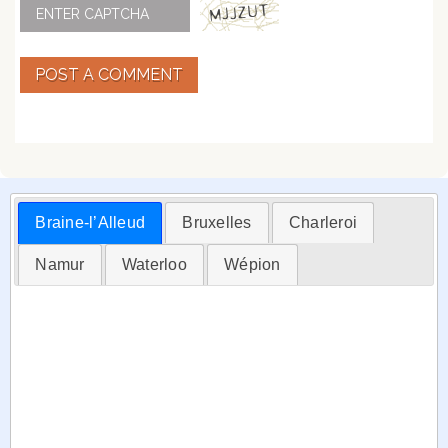
POST A COMMENT
Braine-l’Alleud
Bruxelles
Charleroi
Namur
Waterloo
Wépion