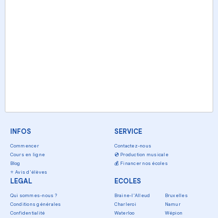
INFOS
SERVICE
Commencer
Contactez-nous
Cours en ligne
💿
Production musicale
Blog
💰
Financer nos écoles
⭐
Avis d'élèves
LEGAL
ECOLES
Qui sommes-nous ?
Braine-l'Alleud
Bruxelles
Conditions générales
Charleroi
Namur
Confidentialité
Waterloo
Wépion