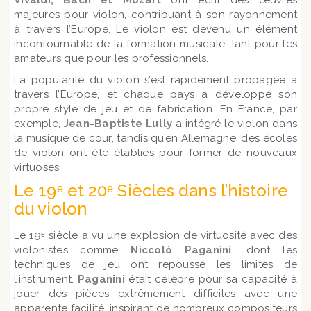
Vivaldi, Bach et Mozart
ont écrit des œuvres
majeures pour violon, contribuant à son rayonnement
à travers l’Europe. Le violon est devenu un élément
incontournable de la formation musicale, tant pour les
amateurs que pour les professionnels.
La popularité du violon s’est rapidement propagée à
travers l’Europe, et chaque pays a développé son
propre style de jeu et de fabrication. En France, par
exemple,
Jean-Baptiste Lully
a intégré le violon dans
la musique de cour, tandis qu’en Allemagne, des écoles
de violon ont été établies pour former de nouveaux
virtuoses.
Le 19ᵉ et 20ᵉ Siècles dans l’histoire
du violon
Le 19ᵉ siècle a vu une explosion de virtuosité avec des
violonistes comme
Niccolò Paganini
, dont les
techniques de jeu ont repoussé les limites de
l’instrument.
Paganini
était célèbre pour sa capacité à
jouer des pièces extrêmement difficiles avec une
apparente facilité, inspirant de nombreux compositeurs