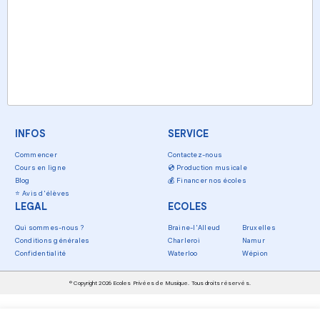
INFOS
SERVICE
Commencer
Contactez-nous
Cours en ligne
💿
Production musicale
Blog
💰
Financer nos écoles
⭐
Avis d'élèves
LEGAL
ECOLES
Qui sommes-nous ?
Braine-l'Alleud
Bruxelles
Conditions générales
Charleroi
Namur
Confidentialité
Waterloo
Wépion
© Copyright 2026 Ecoles Privées de Musique. Tous droits réservés.